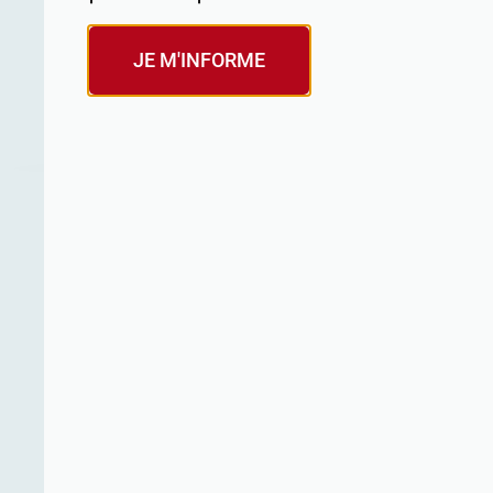
JE M'INFORME
TOUTES LES FABRIQUES OPÉRA​
La Fabrique Opéra Isère
La Fabrique Opéra Val de Loire
Labopéra Seine et Marne
Labopéra Oise
Labopéra Hauts de Seine
Labopéra Bourgogne