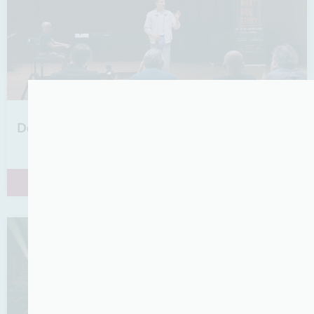
Découvrez les prochaines formations proposées
par La Fabrique Opéra !
Lire la suite