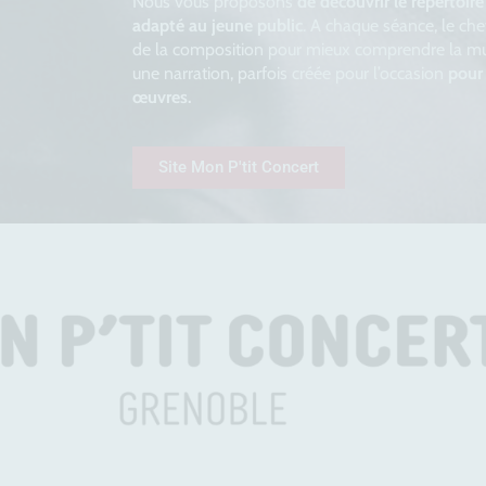
Nous vous proposons
de découvrir le répertoi
adapté au jeune public
. A chaque séance, le che
de la composition pour mieux comprendre la m
une narration, parfois créée pour l’occasion
pour 
œuvres.
Site Mon P'tit Concert