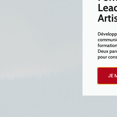
Lead
Arti
Développe
communica
formation
Deux parc
pour cons
JE 