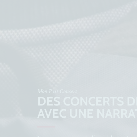
Mon P'tit Concert
DES CONCERTS DE
AVEC UNE NARRA