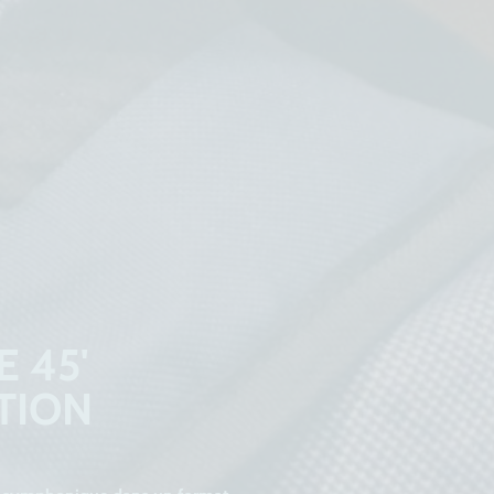
 45'
TION