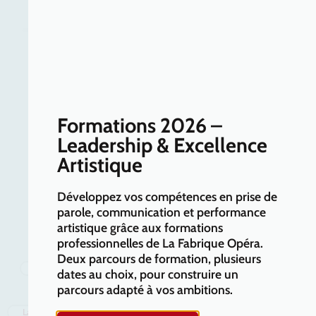
TOUTES LES FABRIQUES OPÉRA​
La Fabrique Opéra Isère
Formations 2026 –
La Fabrique Opéra Val de Loire
Leadership & Excellence
Artistique
Labopéra Seine et Marne
Labopéra Oise
Développez vos compétences en prise de
Labopéra Hauts de Seine
parole, communication et performance
Labopéra Bourgogne
artistique grâce aux formations
professionnelles de La Fabrique Opéra.
Labopéra Bretagne – Saint-Brieuc
Deux parcours de formation, plusieurs
La Fabrique Opera Val de Marne
La Fabrique Opéra Aisne
dates au choix, pour construire un
parcours adapté à vos ambitions.
La Fabrique Opéra Alsace – Grand Est
La Fabrique Opéra Sarthe Maine
La Fabrique Opéra Normandie