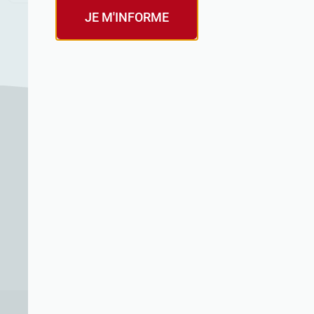
JE M'INFORME
La Fabrique Opéra Yvelines
La Fabrique Opéra Seine-Saint-Denis
6, rue Beyle Stendhal
38000 Grenoble
09 72 31 82 00
Mentions légales
Politique de confidentialité
Recrutement