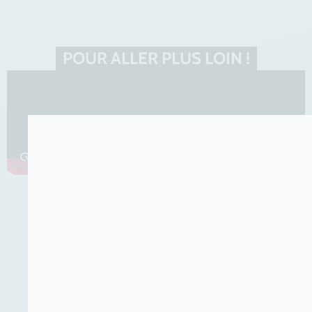
POUR ALLER PLUS LOIN !
LA FABRIQUE OPÉRA
REMERCIE SES PARTENAIRES